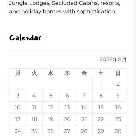
Jungle Lodges, Secluded Cabins, resorts,
and holiday homes with sophistication.
Calendar
2026年8月
月
火
水
木
金
土
日
1
2
3
4
5
6
7
8
9
10
11
12
13
14
15
16
17
18
19
20
21
22
23
24
25
26
27
28
29
30