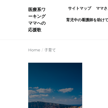
Skip
サイトマップ
ママさ
to
医療系ワ
the
ーキング
育児中の看護師を助け
content
ママへの
応援歌
Home
子育て